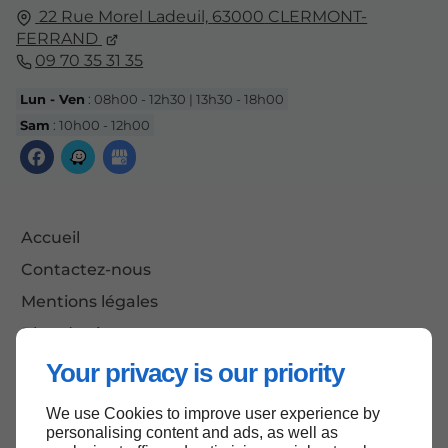
22 Rue Morel Ladeuil,
63000
CLERMONT-
FERRAND
09 70 35 31 35
Lun - Ven
: 08h00 - 12h30 | 13h30 - 18h00
Sam
: 10h00 - 12h00
Accueil
Contactez-nous
Mentions légales
Plan du site
Your privacy is our priority
We use Cookies to improve user experience by
Haut de page
personalising content and ads, as well as