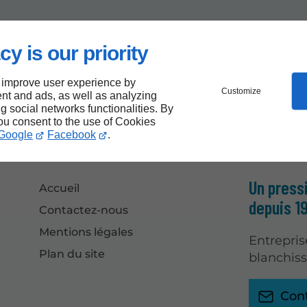
cy is our priority
 improve user experience by
Customize
nt and ads, as well as analyzing
ng social networks functionalities. By
you consent to the use of Cookies
Google
Facebook
.
Un press
Accueil
depuis 1
Contactez-nous
Mentions légales
Entrepris
Plan du site
blanchiss
Con