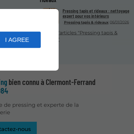
Pressing tapis et rideaux : nettoyage
expert pour vos intérieurs
06/01/2026
Pressing tapis & rideaux
Plus d'articles "Pressing tapis &
I AGREE
rideaux"
ing
bien connu à Clermont-Ferrand
984
e de pressing et experte de la
erie
tactez-nous