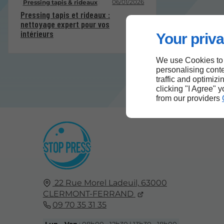
06/01/2026
Pressing tapis & rideaux
Pressing tapis et rideaux :
nettoyage expert pour vos
intérieurs
Your priva
We use Cookies to
personalising conte
traffic and optimizi
clicking "I Agree" 
from our providers
22 Rue Morel Ladeuil,
63000
CLERMONT-FERRAND
09 70 35 31 35